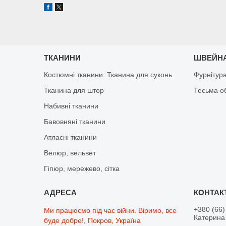
ТКАНИНИ
ШВЕЙНА
Костюмні тканини. Тканина для суконь
Фурнітур
Тканина для штор
Тесьма о
Набивні тканини
Бавовняні тканини
Атласні тканини
Велюр, вельвет
Гіпюр, мережево, сітка
+380 (66)
Ми працюємо під час війни. Віримо, все
Катерина 
буде добре!, Покров, Україна