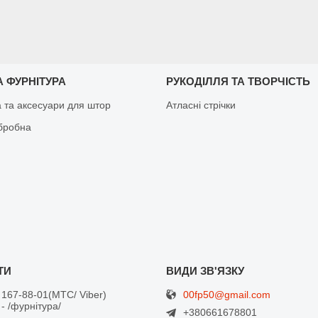
 ФУРНІТУРА
РУКОДІЛЛЯ ТА ТВОРЧІСТЬ
а та аксесуари для штор
Атласні стрічки
бробна
00fp50@gmail.com
 167-88-01
МТС/ Viber
- /фурнітура/
+380661678801