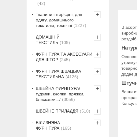
42
Тканини інтер'єрні, для
одягу, домашнього
текстилю, технічні
1227
В асорт
виробни
ДОМАШНІЙ
роздріб
ТЕКСТИЛЬ
109
Натур
ФУРНІТУРА ТА АКСЕСУАРИ
Основою
ДЛЯ ШТОР
245
утримую
товарно
ФУРНІТУРА ШВАЦЬКА
додає д
ТЕКСТИЛЬНА
4126
Штучн
ШВЕЙНА ФУРНІТУРА/
Вещи и
гудзики, кнопки, пряжки,
прекрас
блискавки.../
3056
Консуль
ШВЕЙНЕ ПРИЛАДДЯ
510
БІЛИЗНЯНА
ФУРНІТУРА
165