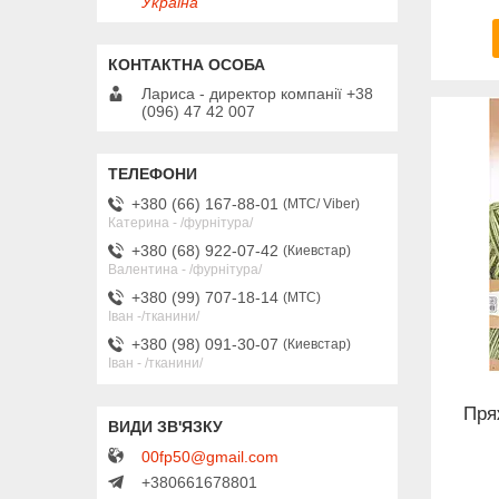
Україна
Лариса - директор компанії +38
(096) 47 42 007
+380 (66) 167-88-01
МТС/ Viber
Катерина - /фурнітура/
+380 (68) 922-07-42
Киевстар
Валентина - /фурнітура/
+380 (99) 707-18-14
МТС
Іван -/тканини/
+380 (98) 091-30-07
Киевстар
Іван - /тканини/
Пря
00fp50@gmail.com
+380661678801