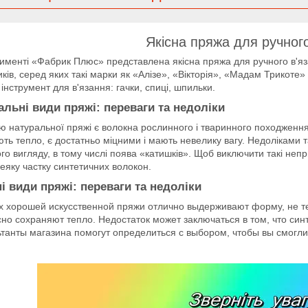
Якісна пряжа для ручного
именті «Фабрик Плюс» представлена якісна пряжа для ручного в'язан
ків, серед яких такі марки як «Алізе», «Вікторія», «Мадам Трикоте» 
 інструмент для в'язання: гачки, спиці, шпильки.
альні види пряжі: переваги та недоліки
 натуральної пряжі є волокна рослинного і тваринного походження.
ть тепло, є достатньо міцними і мають невелику вагу. Недоліками 
го вигляду, в тому числі поява «катишків». Щоб виключити такі неп
еяку частку синтетичних волокон.
і види пряжі: переваги та недоліки
х хорошей искусственной пряжи отлично выдерживают форму, не те
но сохраняют тепло. Недостаток может заключаться в том, что си
танты магазина помогут определиться с выбором, чтобы вы смогли