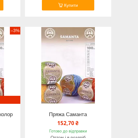
Купити
–3%
колор
Пряжа Саманта
152,70 ₴
Готово до відправки
Оптом і в роздріб