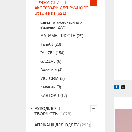
ПРЯЖА СПИЦІ І
АКСЕСУАРИ ДЛЯ РУЧНОГО
В'ЯЗАННЯ
521
Спиці та аксесуари для
в'язання
277
MADAME TRICOTE
29
YarnArt
23
"ALIZE"
154
GAZZAL
9
Валенсія
4
VICTORIA
5
Келебек
3
KARTOPU
17
РУКОДІЛЛЯ І
ТВОРЧІСТЬ
1079
АПЛІКАЦІЇ ДЛЯ ОДЯГУ
293