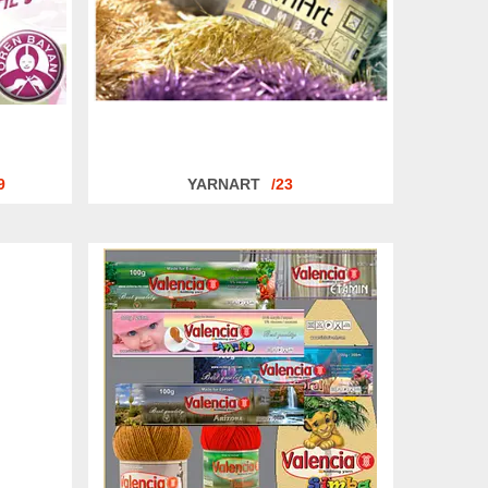
9
YARNART
23