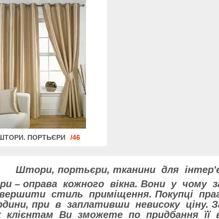
ШТОРИ. ПОРТЬЄРИ
46
Штори, портьєри, тканини для інтер'
и – оправа кожного вікна. Вони у чому
вершити стиль приміщення. Покупці праг
рдини, при в заплативши невисоку ціну.
х клієнтам Ви зможете по придбання її 