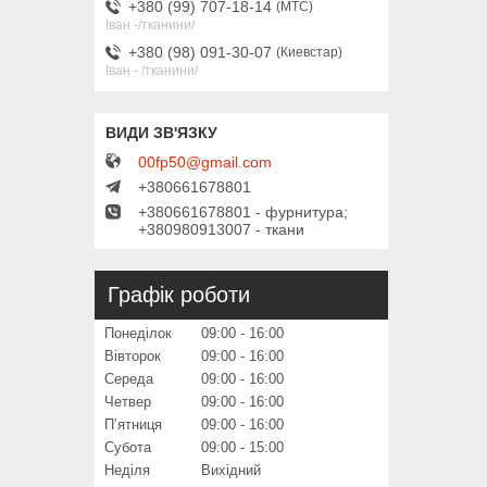
+380 (99) 707-18-14
МТС
Іван -/тканини/
+380 (98) 091-30-07
Киевстар
Іван - /тканини/
00fp50@gmail.com
+380661678801
+380661678801 - фурнитура;
+380980913007 - ткани
Графік роботи
Понеділок
09:00
16:00
Вівторок
09:00
16:00
Середа
09:00
16:00
Четвер
09:00
16:00
Пʼятниця
09:00
16:00
Субота
09:00
15:00
Неділя
Вихідний