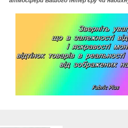
атмосфери Вашого інтер'єру чи надихн