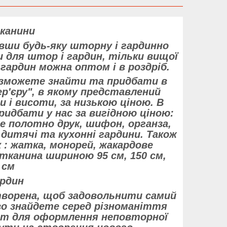
канини
вши будь-яку шторну і гардинно
 для штор і гардин, тільки вищої
ардин можна оптом і в роздріб.
 зможете знайти та придбати в
р'єру", в якому представлений
 і висоти, за низькою ціною. В
придбати у нас за вигідною ціною:
 полотно друк, шифон, органза,
дитячі та кухонні гардини. Також
к : жатка, монорей, жакардове
тканина шириною 95 см, 150 см,
 см
ардин
 створена, щоб задовольнити самий
во знайдете серед різноманіття
ант для оформлення неповторної