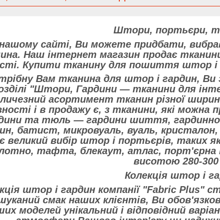
Штори, портьєри, т
 нашому сайті, Ви можете придбати, вибра
ина. Наш інтернет магазин продає тканини
сті. Купити тканину для пошиття штор і г
трібну Вам тканина для штор і гардин, Ви
озділі "Штори, Гардини ― тканини для інте
личезний асортимент тканин різної ширини
ності і в продажу є, з тканини, які можна 
дини та тюль ― гардини шиття, гардинное
н, батист, микровуаль, вуаль, кристалон, 
є великий вибір штор і портьєрів, таких я
лотно, тафта, блекаут, атлас, порт'єрна 
висотою 280-300
Колекція штор і г
кція штор і гардин компанії "Fabric Plus"
шуканий смак наших клієнтів, Ви обов'язко
ших моделей унікальний і відповідний варі