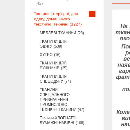
42
Тканини інтер'єрні, для
одягу, домашнього
текстилю, технічні
1227
На
ткан
МЕБЛЕВІ ТКАНИНИ
23
яко
ТКАНИНИ ДЛЯ
По
ОДЯГУ
539
р
ХУТРО
16
ве
ТКАНИНИ ДЛЯ
наяв
РУШНИКІВ
25
гар
фати
ТКАНИНИ ДЛЯ
СПЕЦОДЯГУ
74
по
ТКАНИНИ
СПЕЦІАЛЬНОГО
ПРИЗНАЧЕННЯ.
ПРОМИСЛОВО -
ТЕХНІЧНІ ТКАНИНИ
47
Коле
ви
Тканини ХЛОПЧАТО-
БУМАЖНІ НАБІВНІ
168
на