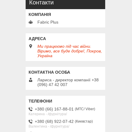
Контакти
Fabric Plus
Ми працюємо під час війни.
Віримо, все буде добре!, Покров,
Україна
Лариса - директор компанії +38
(096) 47 42 007
+380 (66) 167-88-01
МТС/ Viber
Катерина - /фурнітура/
+380 (68) 922-07-42
Киевстар
Валентина - /фурнітура/