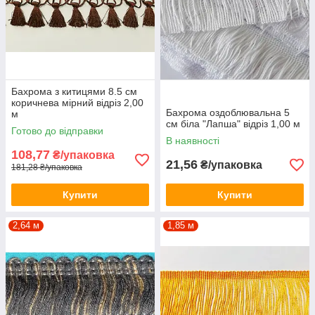
Бахрома з китицями 8.5 см
коричнева мірний відріз 2,00
Бахрома оздоблювальна 5
м
см біла "Лапша" відріз 1,00 м
Готово до відправки
В наявності
108,77
₴/упаковка
21,56
₴/упаковка
181,28 ₴/упаковка
Купити
Купити
2,64 м
1,85 м