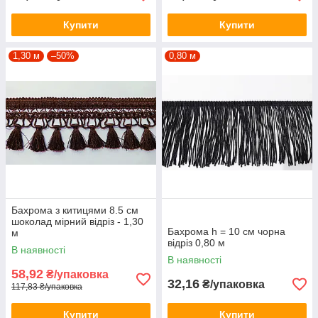
Купити
Купити
1,30 м
–50%
0,80 м
Бахрома з китицями 8.5 см
шоколад мірний відріз - 1,30
Бахрома h = 10 см чорна
м
відріз 0,80 м
В наявності
В наявності
58,92
₴/упаковка
32,16
₴/упаковка
117,83 ₴/упаковка
Купити
Купити