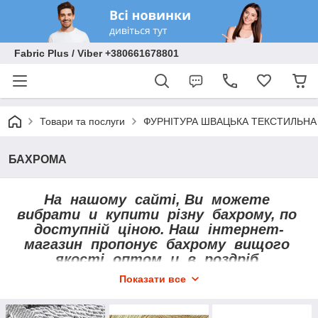
Fabric Plus / Viber +380661678801
Товари та послуги
ФУРНІТУРА ШВАЦЬКА ТЕКСТИЛЬНА
БАХРОМА
На нашому сайті, Ви можете
вибрати и купити різну бахрому, по
доступній ціною. Наш інтернет-
магазин пропонує бахрому вищого
якості, оптом и в роздріб.
Показати все
Купити бахрому різного розміру,
кольору, форми и матеріалу Ви
сможете на нашому сайті в розділі