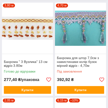
3,80 м
4,70 м
Бахрома для штор 7,0см з
Бахрома " 3 Вузлика" 13 см
намистинами колір бузок
відріз 3.80м
мірний відріз - 4,70м
Готово до відправки
Під замовлення
277,40
392,92
₴/упаковка
₴
Купити
Купити
2,05 м
6,15 м
–10%