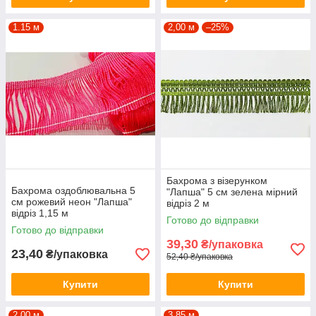
1.15 м
2,00 м
–25%
Бахрома з візерунком
Бахрома оздоблювальна 5
"Лапша" 5 см зелена мірний
см рожевий неон "Лапша"
відріз 2 м
відріз 1,15 м
Готово до відправки
Готово до відправки
39,30
₴/упаковка
23,40
₴/упаковка
52,40 ₴/упаковка
Купити
Купити
2,00 м
3,85 м