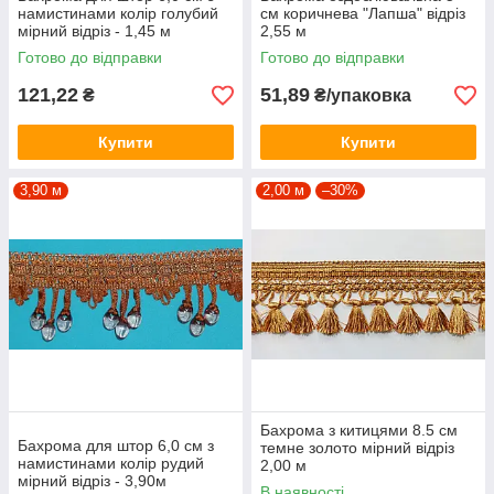
намистинами колір голубий
см коричнева "Лапша" відріз
мірний відріз - 1,45 м
2,55 м
Готово до відправки
Готово до відправки
121,22
51,89
₴
₴/упаковка
Купити
Купити
3,90 м
2,00 м
–30%
Бахрома з китицями 8.5 см
Бахрома для штор 6,0 см з
темне золото мірний відріз
намистинами колір рудий
2,00 м
мірний відріз - 3,90м
В наявності