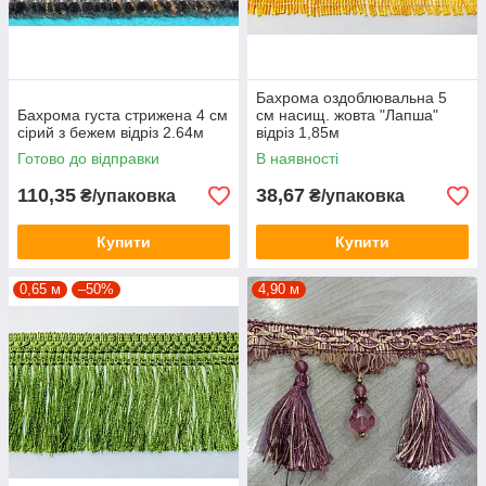
Бахрома оздоблювальна 5
Бахрома густа стрижена 4 см
см насищ. жовта "Лапша"
сірий з бежем відріз 2.64м
відріз 1,85м
Готово до відправки
В наявності
110,35
38,67
₴/упаковка
₴/упаковка
Купити
Купити
0,65 м
–50%
4,90 м