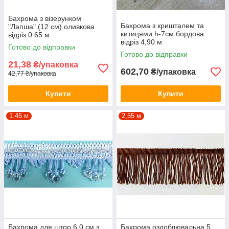
Бахрома з візерунком
Бахрома з кришталем та
"Лапша" (12 см) оливкова
китицями h-7см бордова
відріз 0.65 м
відріз 4,90 м
Готово до відправки
Готово до відправки
21,38
₴/упаковка
602,70
₴/упаковка
42,77 ₴/упаковка
Купити
Купити
1.45 м
2,55 м
Бахрома для штор 6,0 см з
Бахрома оздоблювальна 5