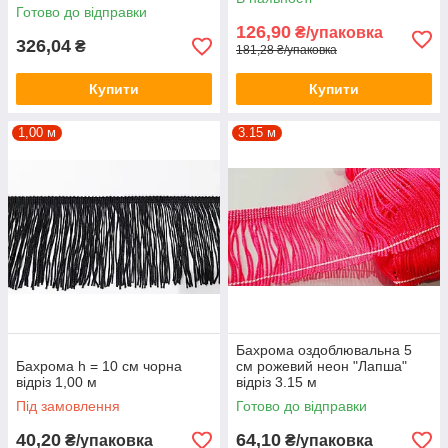
Готово до відправки
126,90
₴/упаковка
326,04
₴
181,28 ₴/упаковка
Купити
Купити
1,00 м
3.15 м
Бахрома оздоблювальна 5
Бахрома h = 10 см чорна
см рожевий неон "Лапша"
відріз 1,00 м
відріз 3.15 м
Під замовлення
Готово до відправки
40,20
64,10
₴/упаковка
₴/упаковка