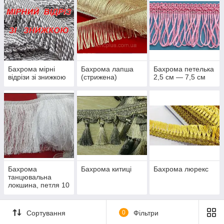
"Бахрома"
Бахрома мірні
Бахрома лапша
Бахрома петелька
відрізи зі знижкою
(стрижена)
2,5 см — 7,5 см
Бахрома
Бахрома китиці
Бахрома люрекс
танцювальна
локшина, петля 10
см — 25 см
Сортування
0
Фільтри