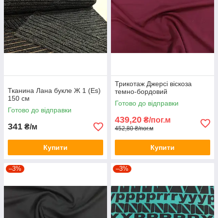
Трикотаж Джерсі віскоза
Тканина Лана букле Ж 1 (Es)
темно-бордовий
150 см
Готово до відправки
Готово до відправки
439,20
₴/пог.м
341
₴/м
452,80 ₴/пог.м
Купити
Купити
–3%
–3%