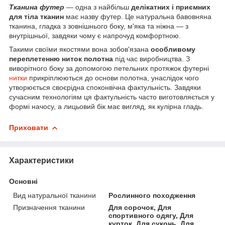
Тканина футер
— одна з найбільш
делікатних і приємних
для тіла тканин
має назву футер. Це натуральна бавовняна
тканина, гладка з зовнішнього боку, м'яка та ніжна — з
внутрішньої, завдяки чому є напрочуд комфортною.
Такими своїми якостями вона зобов'язана
особливому
переплетенню ниток полотна
під час виробництва. З
виворітного боку за допомогою петельних протяжок футерні
нитки
прикріплюються до основи полотна, унаслідок чого
утворюється своєрідна споконвічна фактульність. Завдяки
сучасним технологіям ця фактульність часто виготовляється у
формі начосу, а лицьовий бік має вигляд, як кулірна гладь.
Приховати
Характеристики
Основні
Вид натуральної тканини
Рослинного походження
Призначення тканини
Для сорочок, Для
спортивного одягу, Для
курток, Для суконь, Для