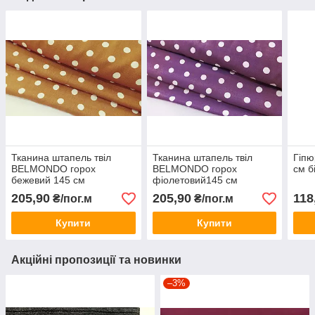
Тканина штапель твіл
Тканина штапель твіл
Гіпю
BELMONDO горох
BELMONDO горох
см б
бежевий 145 см
фіолетовий145 см
205,90
205,90
118
₴/пог.м
₴/пог.м
Купити
Купити
Акційні пропозиції та новинки
–3%