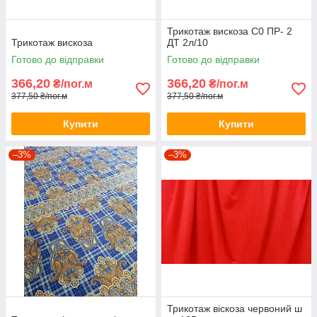
Трикотаж вискоза С0 ПР- 2
Трикотаж вискоза
ДТ 2л/10
Готово до відправки
Готово до відправки
366,20
366,20
₴/пог.м
₴/пог.м
377,50 ₴/пог.м
377,50 ₴/пог.м
Купити
Купити
–3%
–3%
Трикотаж віскоза червоний ш