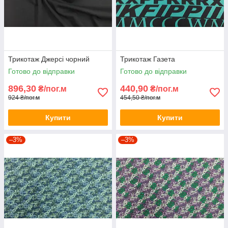
Трикотаж Джерсі чорний
Трикотаж Газета
Готово до відправки
Готово до відправки
896,30
440,90
₴/пог.м
₴/пог.м
924 ₴/пог.м
454,50 ₴/пог.м
Купити
Купити
–3%
–3%