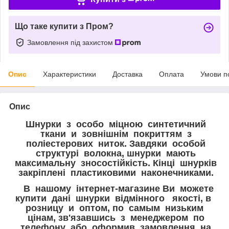
Що таке купити з Пром?
Замовлення під захистом
Опис
Характеристики
Доставка
Оплата
Умови п
Опис
Шнурки з особо міцною синтетичний
ткани и зовнішнім покриттям з
поліестерових ниток. Завдяки особой
структурі волокна, шнурки мають
максимальну зносостійкість. Кінці шнурків
закріплені пластиковими наконечниками.
В нашому інтернет-магазине Ви можете
купити дані шнурки відмінного якості, в
розницу и оптом, по самым низьким
цінам, зв'язавшись з менеджером по
телефону або оформив замовлення на