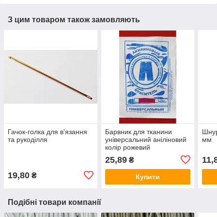
З цим товаром також замовляють
Гачок-голка для в'язання
Барвник для тканини
Шнур
та рукоділля
універсальний аніліновий
мм
колір рожевий
25,89
11,
₴
19,80
₴
Купити
Подібні товари компанії