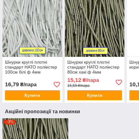
Шнурки круглі плотні
Шнурки круглі плотні
Шнур
стандарт НАТО поліестер
стандарт НАТО поліестер
кори
100см білі ф 4мм
80см хакі ф 4мм
15,12
₴/пара
16,79
10,
₴/пара
15,59 ₴/пара
Купити
Купити
Акційні пропозиції та новинки
–3%