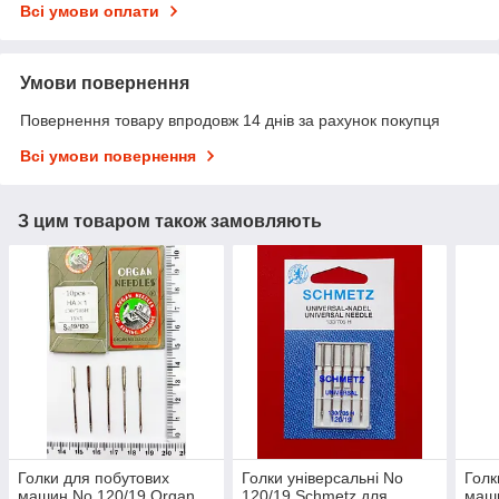
Всі умови оплати
Умови повернення
Повернення товару впродовж 14 днів за рахунок покупця
Всі умови повернення
З цим товаром також замовляють
Голки для побутових
Голки універсальні No
Голк
машин No 120/19 Organ
120/19 Schmetz для
маш