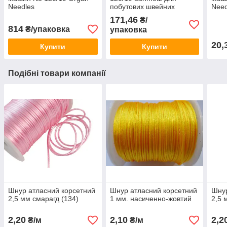
Needles
побутових швейних
Need
машин
171,46
₴/
814
₴/упаковка
упаковка
20,
Купити
Купити
Подібні товари компанії
Шнур атласний корсетний
Шнур атласний корсетний
Шнур
2,5 мм смарагд (134)
1 мм. насиченно-жовтий
2,5 
2,20
2,10
2,2
₴/м
₴/м