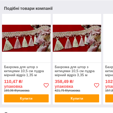
Подібні товари компанії
Бахрома для штор з
Бахрома для штор з
Бахр
китицями 10,5 см пудра
китицями 10,5 см пудра
кити
мірний відріз 1,35 м
мірний відріз 3,35 м
мірн
110,47
358,49
102
₴/
₴/
упаковка
упаковка
упа
169,96 ₴/упаковка
421,75 ₴/упаковка
157,3
Купити
Купити