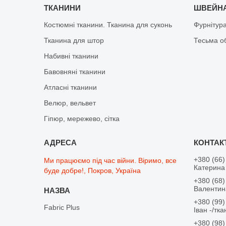
ТКАНИНИ
ШВЕЙНА
Костюмні тканини. Тканина для суконь
Фурнітур
Тканина для штор
Тесьма о
Набивні тканини
Бавовняні тканини
Атласні тканини
Велюр, вельвет
Гіпюр, мережево, сітка
+380 (66)
Ми працюємо під час війни. Віримо, все
Катерина 
буде добре!, Покров, Україна
+380 (68)
Валентина
+380 (99)
Fabric Plus
Іван -/тк
+380 (98)