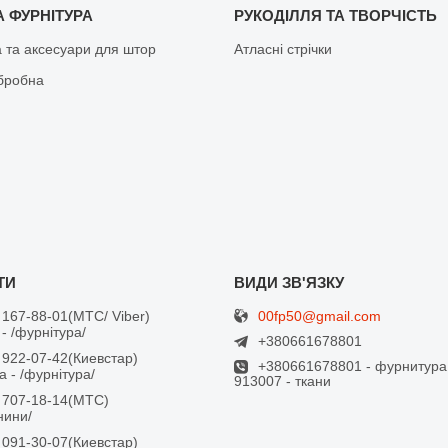
 ФУРНІТУРА
РУКОДІЛЛЯ ТА ТВОРЧІСТЬ
а та аксесуари для штор
Атласні стрічки
бробна
00fp50@gmail.com
 167-88-01
МТС/ Viber
- /фурнітура/
+380661678801
 922-07-42
Киевстар
+380661678801 - фурнитура
 - /фурнітура/
913007 - ткани
 707-18-14
МТС
анини/
 091-30-07
Киевстар