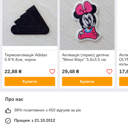
Термоаплікація Adidas
Аплікація (термо) дитяча
Аплі
5.6*4.4см, чорна
"Мінні Маус" 5,6х3,5 см
OLY
коль
22,88
29,48
17,
₴
₴
Купити
Купити
Про нас
98% позитивних з 450 відгуків за рік
Працює з 21.10.2012