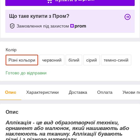
Що таке купити з Пром?
Замовлення під захистом
Колір
Різні кольори
червоний
білий
сірий
темно-синій
Готово до відправки
Опис
Характеристики
Доставка
Оплата
Умови п
Опис
Аплікація - це вид образотворчої техніки,
орнамент або малюнок, який нашивають або
наклеюють на тканину. Аплікації бувають
різні і з різного матеріалу.