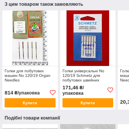
З цим товаром також замовляють
Голки для побутових
Голки універсальні No
Голк
машин No 120/19 Organ
120/19 Schmetz для
маш
Needles
побутових швейних
Need
машин
171,46
₴/
814
₴/упаковка
упаковка
20,
Купити
Купити
Подібні товари компанії