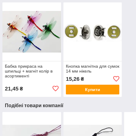
Бабка прикраса на
Кнопка магнітна для сумок
шпильці + магніт колір в
14 мм нікель
асортименті
15,26
₴
21,45
₴
Купити
Подібні товари компанії