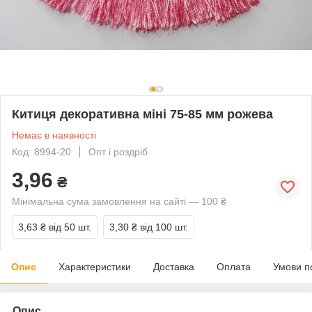
Китиця декоративна міні 75-85 мм рожева
Немає в наявності
Код: 8994-20
Опт і роздріб
3,96
₴
Мінімальна сума замовлення на сайті — 100 ₴
3,63 ₴
від 50 шт.
3,30 ₴
від 100 шт.
Опис
Характеристики
Доставка
Оплата
Умови п
Опис