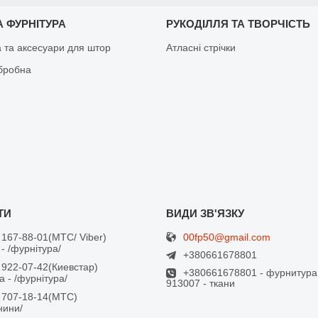
 ФУРНІТУРА
РУКОДІЛЛЯ ТА ТВОРЧІСТЬ
а та аксесуари для штор
Атласні стрічки
бробна
00fp50@gmail.com
 167-88-01
МТС/ Viber
- /фурнітура/
+380661678801
 922-07-42
Киевстар
+380661678801 - фурнитура
 - /фурнітура/
913007 - ткани
 707-18-14
МТС
анини/