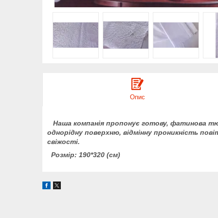
Опис
Наша компанія пропонує готову,
фатинова
тю
однорідну поверхню, відмінну проникність повіт
свіжості.
Розмір: 190*320 (см)