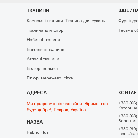
ТКАНИНИ
ШВЕЙНА
Костюмні тканини. Тканина для суконь
Фурнітур
Тканина для штор
Тесьма о
Набивні тканини
Бавовняні тканини
Атласні тканини
Велюр, вельвет
Гіпюр, мережево, сітка
+380 (66)
Ми працюємо під час війни. Віримо, все
Катерина 
буде добре!, Покров, Україна
+380 (68)
Валентина
+380 (99)
Fabric Plus
Іван -/тк