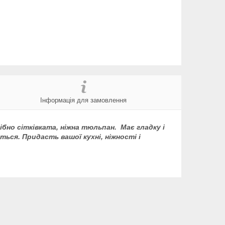
Інформація для замовлення
ібно сітківка
та, ніжна тюльпан
. Має гладку і
ться. Придасть вашої кухні, ніжності і