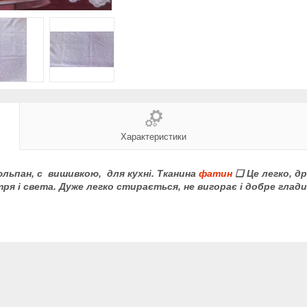
Характеристики
льпан, с вишивкою, для кухні. Тканина
фатин
❑ Це легко, др
ря і с
вета. Дуже легко стирається, не вигорає і добре глади