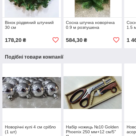
Вінок різдвяний штучний
Сосна штучна новорічна
Сосн
30 см
0.9 м розпушена
1.5 
178,20
584,30
1 4
₴
₴
Подібні товари компанії
Новорічні кулі 4 см срібло
Набір ножиць №10 Golden
Ново
(1 шт)
Phoenix 250 мм+12 см/5"
асор