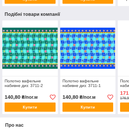
Подібні товари компанії
Полотно вафельне
Полотно вафельне
Пол
набивне диз: 3711-2
набивне диз: 3711-1
наби
171
140,80
140,80
₴/пог.м
₴/пог.м
176,9
Купити
Купити
Про нас