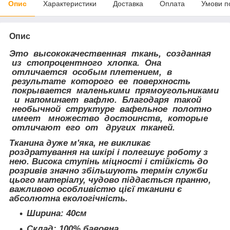
Опис
Характеристики
Доставка
Оплата
Умови п
Опис
Это высококачественная ткань, созданная
из стопроцентного хлопка. Она
отличается особым плетением, в
результате которого ее поверхность
покрывается маленькими прямоугольниками
и напоминает вафлю. Благодаря такой
необычной структуре вафельное полотно
имеет множество достоинств, которые
отличают его от других тканей.
Тканина дуже м'яка, не викликає
роздратування на шкірі і полегшує роботу з
нею. Висока ступінь міцності і стійкість до
розривів значно збільшують термін служби
цього матеріалу, чудово піддається пранню,
важливою особливістю цієї тканини є
абсолютна екологічність.
Ширина: 40см
Склад: 100% бавовна