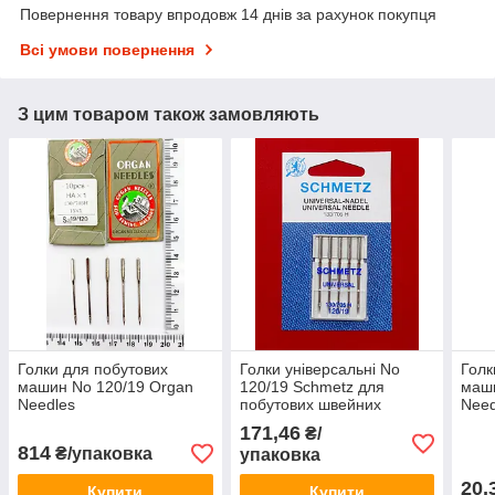
Повернення товару впродовж 14 днів за рахунок покупця
Всі умови повернення
З цим товаром також замовляють
Голки для побутових
Голки універсальні No
Голк
машин No 120/19 Organ
120/19 Schmetz для
маш
Needles
побутових швейних
Need
машин
171,46
₴/
814
₴/упаковка
упаковка
20,
Купити
Купити