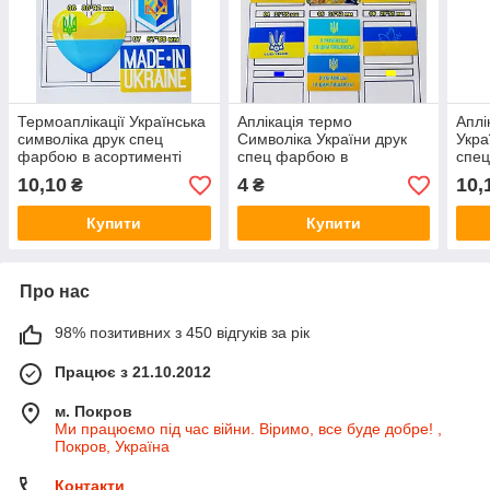
Термоаплікації Українська
Аплікація термо
Аплі
символіка друк спец
Символіка України друк
Укра
фарбою в асортименті
спец фарбою в
спе
асортименті
асор
10,10
4
10,
₴
₴
Купити
Купити
Про нас
98% позитивних з 450 відгуків за рік
Працює з 21.10.2012
м. Покров
Ми працюємо під час війни. Віримо, все буде добре! ,
Покров, Україна
Контакти