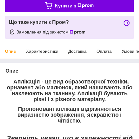
Купити з
Що таке купити з Пром?
Замовлення під захистом
Опис
Характеристики
Доставка
Оплата
Умови п
Опис
Аплікація - це вид образотворчої техніки,
орнамент або малюнок, який нашивають або
наклеюють на тканину. Аплікації бувають
різні і з різного матеріалу.
Пропоновані аплікації відрізняються
виразністю зображення, яскравістю і
чіткістю.
Зверніть увагу, що в залежності від