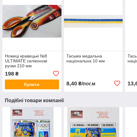
Ножиці кравецькі №8
Тасьма медальна
Тась
ULTIMATE силіконові
національна 10 мм
наці
ручки 210 мм
198
₴
8,40
13,
₴/пог.м
Купити
Подібні товари компанії