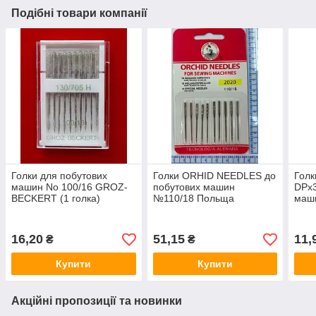
Подібні товари компанії
Голки для побутових
Голки ORHID NEEDLES до
Голк
машин No 100/16 GROZ-
побутових машин
DPx
BECKERT (1 голка)
№110/18 Польща
маши
16,20
51,15
11,
₴
₴
Купити
Купити
Акційні пропозиції та новинки