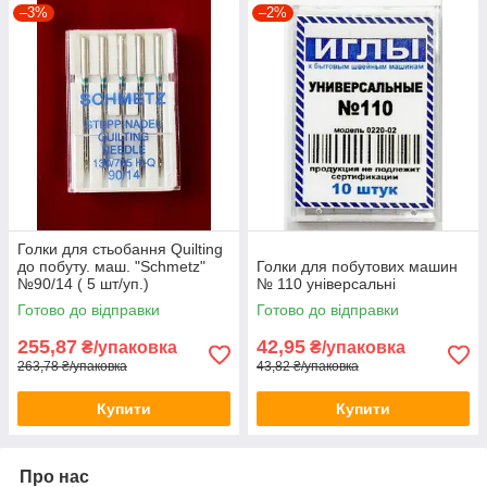
–3%
–2%
Голки для стьобання Quilting
до побуту. маш. "Schmetz"
Голки для побутових машин
№90/14 ( 5 шт/уп.)
№ 110 універсальні
Готово до відправки
Готово до відправки
255,87
42,95
₴/упаковка
₴/упаковка
263,78 ₴/упаковка
43,82 ₴/упаковка
Купити
Купити
Про нас