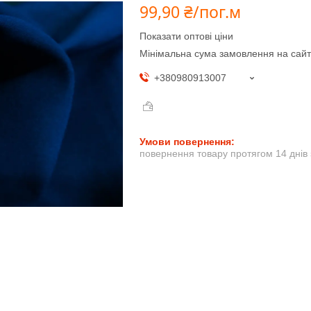
99,90 ₴/пог.м
Показати оптові ціни
Мінімальна сума замовлення на сайт
+380980913007
повернення товару протягом 14 днів