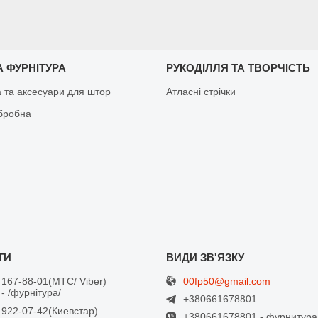
 ФУРНІТУРА
РУКОДІЛЛЯ ТА ТВОРЧІСТЬ
а та аксесуари для штор
Атласні стрічки
бробна
00fp50@gmail.com
 167-88-01
МТС/ Viber
- /фурнітура/
+380661678801
 922-07-42
Киевстар
+380661678801 - фурнитура