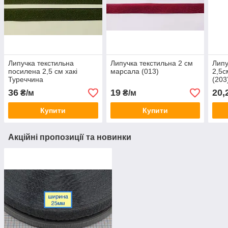
Липучка текстильна
Липучка текстильна 2 см
Липу
посилена 2,5 см хакі
марсала (013)
2,5с
Туреччина
(203
36
19
20,
₴/м
₴/м
Купити
Купити
Акційні пропозиції та новинки