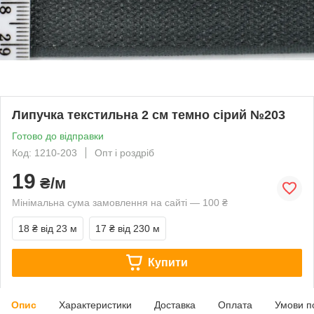
Липучка текстильна 2 см темно сірий №203
Готово до відправки
Код: 1210-203
Опт і роздріб
19
₴/м
Мінімальна сума замовлення на сайті — 100 ₴
18 ₴
від 23 м
17 ₴
від 230 м
Купити
Опис
Характеристики
Доставка
Оплата
Умови п