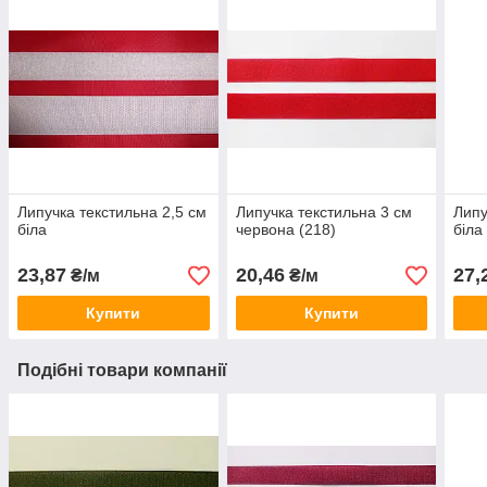
Липучка текстильна 2,5 см
Липучка текстильна 3 см
Липу
біла
червона (218)
біла
23,87
20,46
27,
₴/м
₴/м
Купити
Купити
Подібні товари компанії