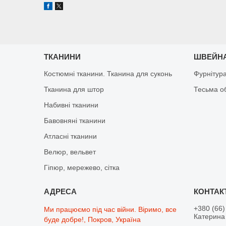
ТКАНИНИ
ШВЕЙНА
Костюмні тканини. Тканина для суконь
Фурнітур
Тканина для штор
Тесьма о
Набивні тканини
Бавовняні тканини
Атласні тканини
Велюр, вельвет
Гіпюр, мережево, сітка
+380 (66)
Ми працюємо під час війни. Віримо, все
Катерина 
буде добре!, Покров, Україна