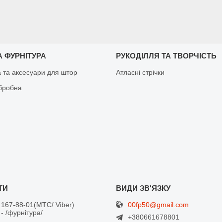
 ФУРНІТУРА
РУКОДІЛЛЯ ТА ТВОРЧІСТЬ
а та аксесуари для штор
Атласні стрічки
бробна
00fp50@gmail.com
 167-88-01
МТС/ Viber
- /фурнітура/
+380661678801