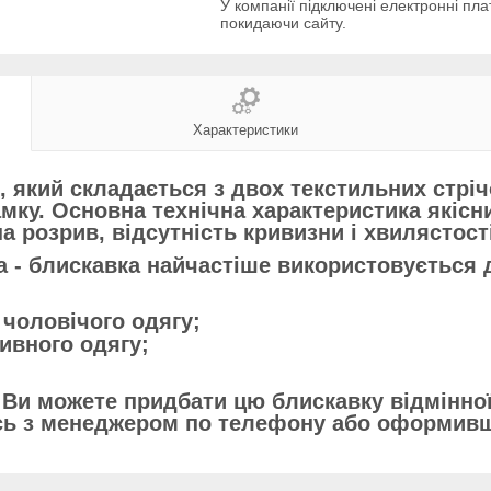
У компанії підключені електронні пла
покидаючи сайту.
Характеристики
 який складається з двох текстильних стрічо
амку. Основна технічна характеристика якісн
на розрив, відсутність кривизни і хвилястості
а - блискавка найчастіше використовується
 чоловічого одягу;
ивного одягу;
 Ви можете придбати цю блискавку відмінної я
сь з менеджером по телефону або оформивш