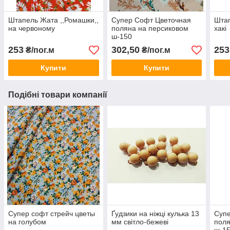
Штапель Жата ,,Ромашки,,
Супер Софт Цветочная
Штап
на червоному
поляна на персиковом
хакі
ш-150
253
302,50
253
₴/пог.м
₴/пог.м
Купити
Купити
Подібні товари компанії
Супер софт стрейч цветы
Ґудзики на ніжці кулька 13
Суп
на голубом
мм світло-бежеві
поля