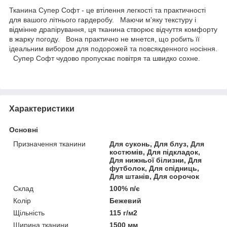
Тканина Супер Софт - це втілення легкості та практичності
для вашого літнього гардеробу. Маючи м'яку текстуру і
відмінне драпірування, ця тканина створює відчуття комфорту
в жарку погоду. Вона практично не мнется, що робить її
ідеальним вибором для подорожей та повсякденного носіння.
Супер Софт чудово пропускає повітря та швидко сохне.
Характеристики
Основні
Призначення тканини
Для суконь, Для блуз, Для
костюмів, Для підкладок,
Для нижньої білизни, Для
футболок, Для спідниць,
Для штанів, Для сорочок
Склад
100% п/є
Колір
Бежевий
Щільність
115 г/м2
Ширина тканини
1500 мм