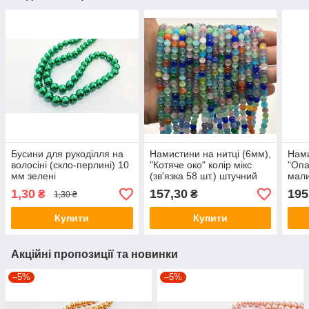
Бусини для рукоділля на
Намистини на нитці (6мм),
Нами
волосіні (скло-перлині) 10
"Котяче око" колір мікс
"Опа
мм зелені
(зв'язка 58 шт.) штучний
мали
камінь
58 ш
1,30
157,30
195
₴
₴
1,30 ₴
Купити
Купити
Акційні пропозиції та новинки
–5%
–5%