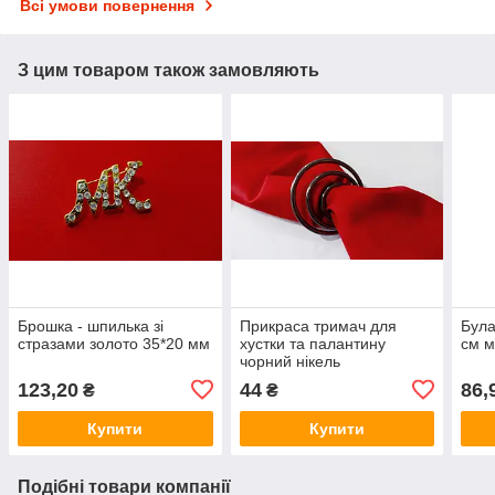
Всі умови повернення
З цим товаром також замовляють
Брошка - шпилька зі
Прикраса тримач для
Була
стразами золото 35*20 мм
хустки та палантину
см м
чорний нікель
123,20
44
86,
₴
₴
Купити
Купити
Подібні товари компанії