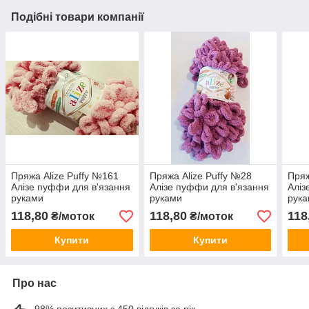
Подібні товари компанії
Пряжа Alize Puffy №161
Пряжа Alize Puffy №28
Пряж
Алізе пуффи для в'язання
Алізе пуффи для в'язання
Аліз
руками
руками
рук
118,80
118,80
118
₴/моток
₴/моток
Купити
Купити
Про нас