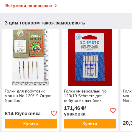
Всі умови повернення
З цим товаром також замовляють
Голки для побутових
Голки універсальні No
Голк
машин No 120/19 Organ
120/19 Schmetz для
маш
Needles
побутових швейних
Need
машин
171,46
₴/
814
₴/упаковка
упаковка
20,
Купити
Купити