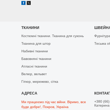
ТКАНИНИ
ШВЕЙНА
Костюмні тканини. Тканина для суконь
Фурнітур
Тканина для штор
Тесьма о
Набивні тканини
Бавовняні тканини
Атласні тканини
Велюр, вельвет
Гіпюр, мережево, сітка
+380 (66)
Ми працюємо під час війни. Віримо, все
Катерина 
буде добре!, Покров, Україна