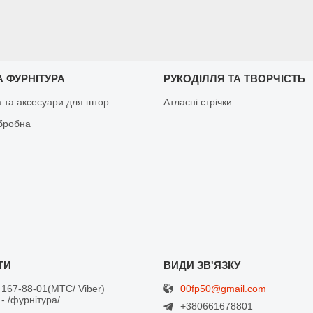
 ФУРНІТУРА
РУКОДІЛЛЯ ТА ТВОРЧІСТЬ
а та аксесуари для штор
Атласні стрічки
бробна
00fp50@gmail.com
 167-88-01
МТС/ Viber
- /фурнітура/
+380661678801