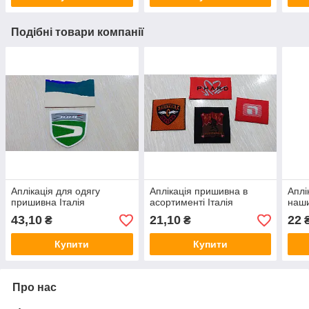
Подібні товари компанії
Аплікація для одягу
Аплікація пришивна в
Аплі
пришивна Італія
асортименті Італія
наши
43,10
21,10
22
₴
₴
Купити
Купити
Про нас