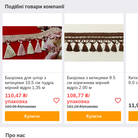
Подібні товари компанії
Бахрома для штор з
Бахрома з китицями 8.5
Кити
китицями 10,5 см пудра
см коричнева мірний
8,0 
мірний відріз 1,35 м
відріз 2,00 м
110,47
108,77
₴/
₴/
упаковка
упаковка
11,
169,96 ₴/упаковка
181,28 ₴/упаковка
Купити
Купити
Про нас