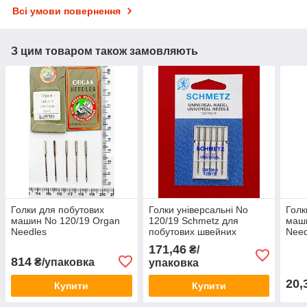
Всі умови повернення
З цим товаром також замовляють
Голки для побутових
Голки універсальні No
Голк
машин No 120/19 Organ
120/19 Schmetz для
маш
Needles
побутових швейних
Need
машин
171,46
₴/
814
₴/упаковка
упаковка
20,
Купити
Купити