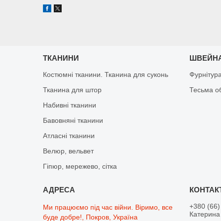
ТКАНИНИ
ШВЕЙНА
Костюмні тканини. Тканина для суконь
Фурнітур
Тканина для штор
Тесьма о
Набивні тканини
Бавовняні тканини
Атласні тканини
Велюр, вельвет
Гіпюр, мережево, сітка
+380 (66)
Ми працюємо під час війни. Віримо, все
Катерина 
буде добре!, Покров, Україна