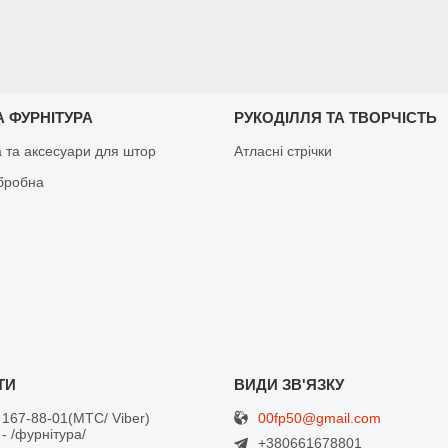
 ФУРНІТУРА
РУКОДІЛЛЯ ТА ТВОРЧІСТЬ
а та аксесуари для штор
Атласні стрічки
бробна
00fp50@gmail.com
 167-88-01
МТС/ Viber
- /фурнітура/
+380661678801