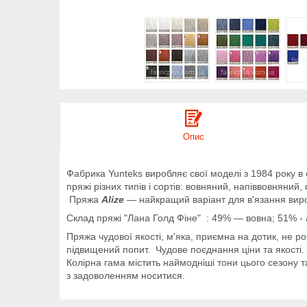
Опис
Фабрика Yunteks виробляє свої моделі з 1984 року 
пряжі різних типів і сортів: вовняний, напіввовняний
Пряжа
Alize
— найкращий варіант для в'язання виро
Склад пряжі "Лана Голд Фіне" : 49% — вовна; 51% - 
Пряжа чудової якості, м'яка, приємна на дотик, не 
підвищений попит. Чудове поєднання ціни та якості.
Колірна гама містить наймодніші тони цього сезону 
з задоволенням носитися.