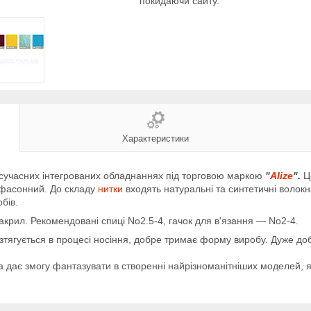
покидаючи сайту.
Характеристики
в сучасних інтегрованих обладнаннях під торговою маркою
"
Alize
".
Ц
, фасонний. До складу
нитки
входять натуральні та синтетичні волокн
бів.
акрил. Рекомендовані спиці No2.5-4, гачок для в'язання — No2-4.
розтягується в процесі носіння, добре тримає форму виробу. Дуже д
та дає змогу фантазувати в створенні найрізноманітніших моделей, 