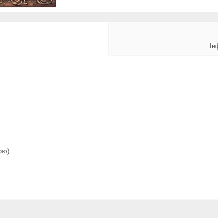
Ін
ою)