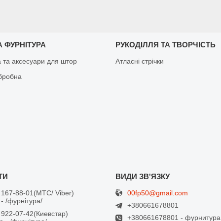
 ФУРНІТУРА
РУКОДІЛЛЯ ТА ТВОРЧІСТЬ
а та аксесуари для штор
Атласні стрічки
бробна
00fp50@gmail.com
 167-88-01
МТС/ Viber
- /фурнітура/
+380661678801
 922-07-42
Киевстар
+380661678801 - фурнитура