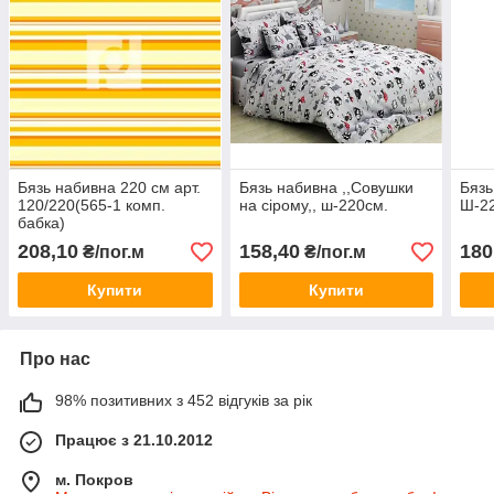
Бязь набивна 220 см арт.
Бязь набивна ,,Совушки
Бязь
120/220(565-1 комп.
на сірому,, ш-220см.
Ш-2
бабка)
208,10
158,40
180
₴/пог.м
₴/пог.м
Купити
Купити
Про нас
98% позитивних з 452 відгуків за рік
Працює з 21.10.2012
м. Покров