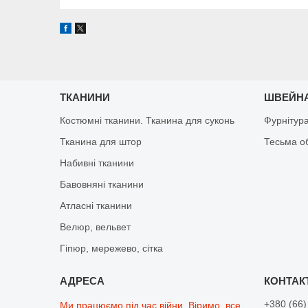
ТКАНИНИ
ШВЕЙНА
Костюмні тканини. Тканина для суконь
Фурнітур
Тканина для штор
Тесьма о
Набивні тканини
Бавовняні тканини
Атласні тканини
Велюр, вельвет
Гіпюр, мережево, сітка
+380 (66)
Ми працюємо під час війни. Віримо, все