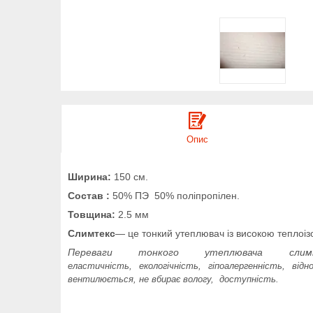
Опис
Ширина:
150 см.
Состав :
50% ПЭ 50% поліпропілен.
Товщина:
2.5 мм
Слимтекс
— це тонкий утеплювач із високою теплоіз
Переваги тонкого утеплювача сл
еластичність,
екологічність,
гіпоалергенність,
відн
вентилюється,
не вбирає вологу,
доступність.