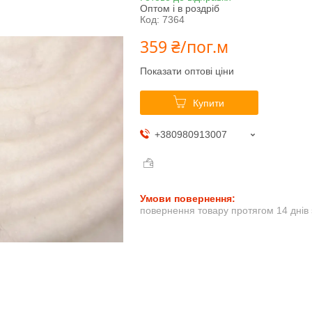
Оптом і в роздріб
Код:
7364
359 ₴/пог.м
Показати оптові ціни
Купити
+380980913007
повернення товару протягом 14 днів