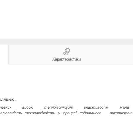
Характеристики
оляцією.
имтекс-
високі теплоізоляційні
властивості,
мала 
овлюваність
технологічність у процесі
подальшого використан