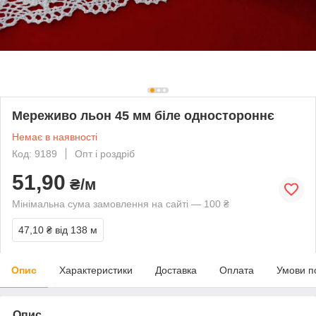
Мереживо льон 45 мм біле одностороннє
Немає в наявності
Код: 9189
Опт і роздріб
51,90
₴/м
Мінімальна сума замовлення на сайті — 100 ₴
47,10 ₴
від 138 м
Опис
Характеристики
Доставка
Оплата
Умови п
Опис