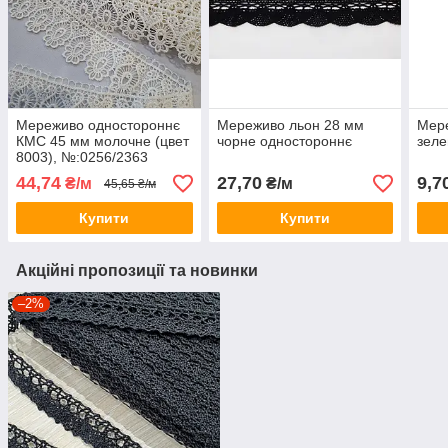
Мереживо одностороннє
Мереживо льон 28 мм
Мере
КМС 45 мм молочне (цвет
чорне одностороннє
зеле
8003), №:0256/2363
44,74
27,70
9,7
₴/м
₴/м
45,65 ₴/м
Купити
Купити
Акційні пропозиції та новинки
–2%