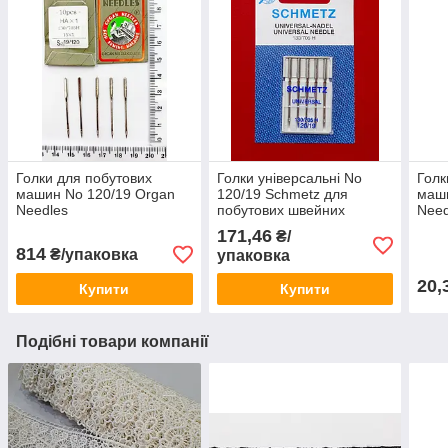
Голки для побутових
Голки універсальні No
Голк
машин No 120/19 Organ
120/19 Schmetz для
маш
Needles
побутових швейних
Need
машин
171,46
₴/
814
₴/упаковка
упаковка
20,
Купити
Купити
Подібні товари компанії