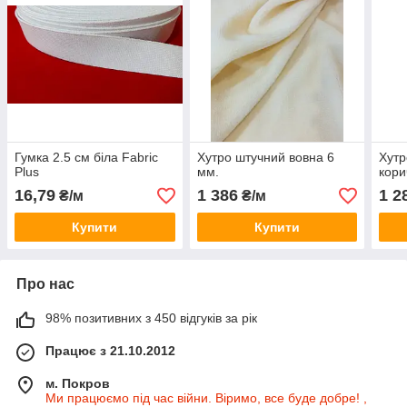
Гумка 2.5 см біла Fabric
Хутро штучний вовна 6
Хутр
Plus
мм.
кори
16,79
1 386
1 2
₴/м
₴/м
Купити
Купити
Про нас
98% позитивних з 450 відгуків за рік
Працює з 21.10.2012
м. Покров
Ми працюємо під час війни. Віримо, все буде добре! ,