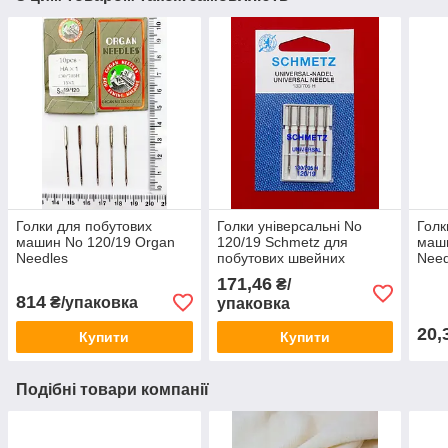
Голки для побутових
Голки універсальні No
Голк
машин No 120/19 Organ
120/19 Schmetz для
маш
Needles
побутових швейних
Need
машин
171,46
₴/
814
₴/упаковка
упаковка
20,
Купити
Купити
Подібні товари компанії