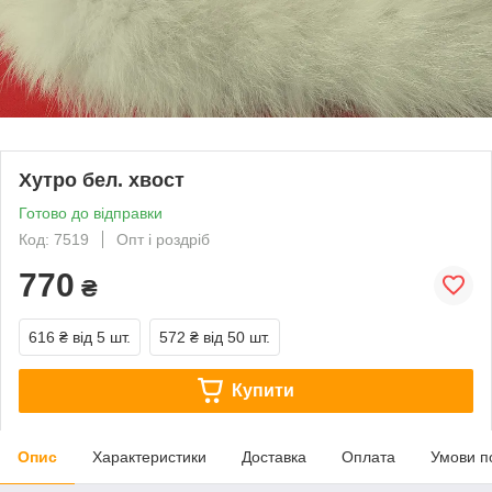
Хутро бел. хвост
Готово до відправки
Код: 7519
Опт і роздріб
770
₴
616 ₴
від 5 шт.
572 ₴
від 50 шт.
Купити
Опис
Характеристики
Доставка
Оплата
Умови п