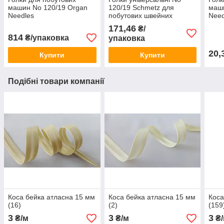
машин No 120/19 Organ
120/19 Schmetz для
маш
Needles
побутових швейних
Need
машин
171,46
₴/
814
₴/упаковка
упаковка
20,
Купити
Купити
Подібні товари компанії
Коса бейка атласна 15 мм
Коса бейка атласна 15 мм
Коса
(16)
(2)
(159
3
3
3
₴/м
₴/м
₴/