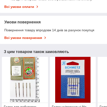
Всі умови оплати
Умови повернення
Повернення товару впродовж 14 днів за рахунок покупця
Всі умови повернення
З цим товаром також замовляють
Голки для побутових
Голки універсальні No
Голк