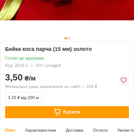
Бейка коса парча (15 мм) золото
Готово до відправки
Код: 2616-1
Опт і роздріб
3,50
₴/м
Мінімальна сума замовлення на сайті — 100 ₴
3,20 ₴
від 200 м
Купити
Опис
Характеристики
Доставка
Оплата
Умови п