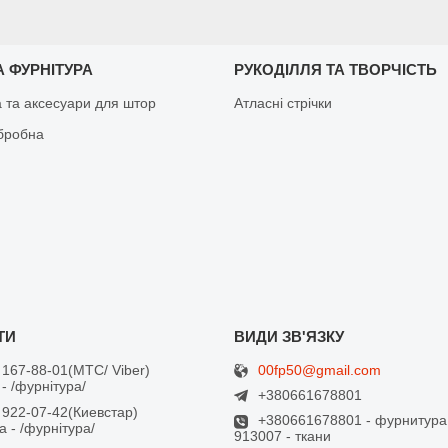
 ФУРНІТУРА
РУКОДІЛЛЯ ТА ТВОРЧІСТЬ
а та аксесуари для штор
Атласні стрічки
бробна
00fp50@gmail.com
 167-88-01
МТС/ Viber
- /фурнітура/
+380661678801
 922-07-42
Киевстар
+380661678801 - фурнитура
 - /фурнітура/
913007 - ткани