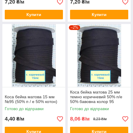
7,20
7,20
₴/м
₴/м
Купити
Купити
–2%
Коса бейка матова 25 мм
Коса бейка матова 15 мм
темно коричневий 50% п/е
№95 (50% п / е 50% котон)
50% бавовна колор 95
Готово до відправки
Готово до відправки
4,40
8,06
₴/м
₴/м
8,23 ₴/м
Купити
Купити