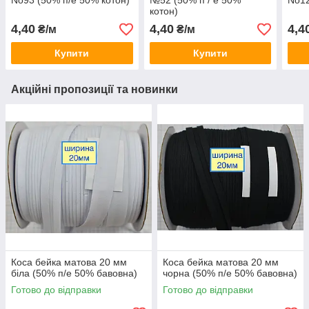
No93 (50% п/е 50% котон)
№52 (50% п / е 50%
No12
котон)
4,40
4,40
4,4
₴/м
₴/м
Купити
Купити
Акційні пропозиції та новинки
Коса бейка матова 20 мм
Коса бейка матова 20 мм
біла (50% п/е 50% бавовна)
чорна (50% п/е 50% бавовна)
Готово до відправки
Готово до відправки