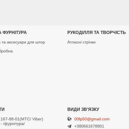
 ФУРНІТУРА
РУКОДІЛЛЯ ТА ТВОРЧІСТЬ
а та аксесуари для штор
Атласні стрічки
бробна
00fp50@gmail.com
 167-88-01
МТС/ Viber
- /фурнітура/
+380661678801