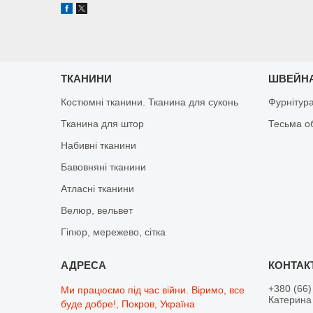
ТКАНИНИ
ШВЕЙНА
Костюмні тканини. Тканина для суконь
Фурнітур
Тканина для штор
Тесьма о
Набивні тканини
Бавовняні тканини
Атласні тканини
Велюр, вельвет
Гіпюр, мережево, сітка
+380 (66)
Ми працюємо під час війни. Віримо, все
Катерина 
буде добре!, Покров, Україна