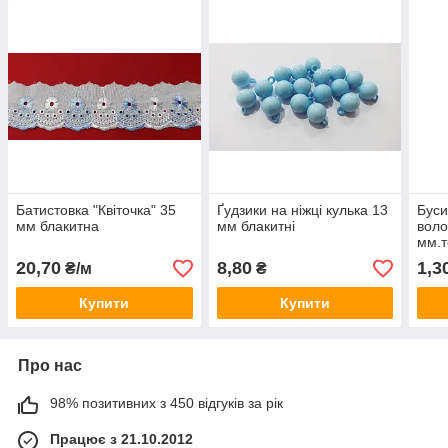
Батистовка "Квіточка" 35
Ґудзики на ніжці кулька 13
Буси
мм блакитна
мм блакитні
воло
мм.т
20,70
8,80
1,3
₴/м
₴
Купити
Купити
Про нас
98% позитивних з 450 відгуків за рік
Працює з 21.10.2012