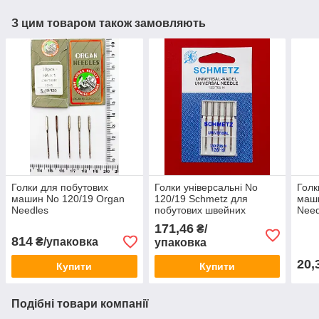
З цим товаром також замовляють
Голки для побутових
Голки універсальні No
Голк
машин No 120/19 Organ
120/19 Schmetz для
маш
Needles
побутових швейних
Need
машин
171,46
₴/
814
₴/упаковка
упаковка
20,
Купити
Купити
Подібні товари компанії