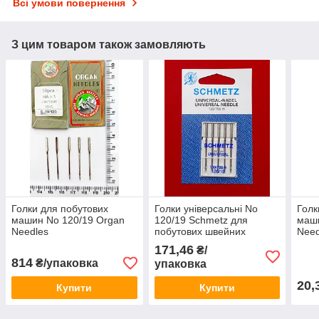
Всі умови повернення
З цим товаром також замовляють
Голки для побутових
Голки універсальні No
Голк
машин No 120/19 Organ
120/19 Schmetz для
маш
Needles
побутових швейних
Need
машин
171,46
₴/
814
₴/упаковка
упаковка
20,
Купити
Купити