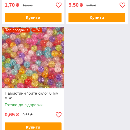
1,70
5,50
₴
₴
1,80 ₴
5,70 ₴
Купити
Купити
Топ продажів
–2%
Намистини "бите скло" 8 мм
мікс
Готово до відправки
0,65
₴
0,66 ₴
Купити