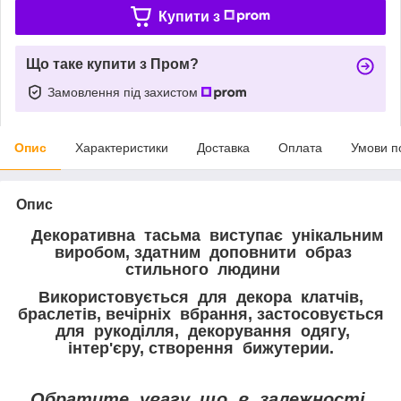
Купити з
Що таке купити з Пром?
Замовлення під захистом
Опис
Характеристики
Доставка
Оплата
Умови п
Опис
Декоративна тасьма виступає унікальним
виробом, здатним доповнити образ
стильного людини
Використовується для декора клатчів,
браслетів, вечірніх вбрання, застосовується
для рукоділля, декорування одягу,
інтер'єру, створення бижутерии.
Обратите увагу, що в залежності