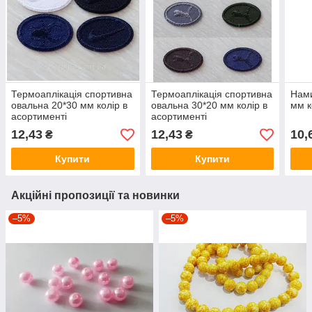
Термоаплікація спортивна
Термоаплікація спортивна
Нами
овальна 20*30 мм колір в
овальна 30*20 мм колір в
мм к
асортименті
асортименті
12,43
12,43
10,
₴
₴
Купити
Купити
Акційні пропозиції та новинки
–5%
–5%