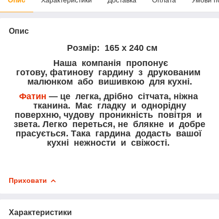
Опис
Розмір: 165 х 240 см
Наша компанія пропонує
готову,
фатинову
гардину з друкованим
малюнком або вишивкою для кухні.
Фатин
— це легка, дрібно сітча
та, ніжна
тканина
. Має гладку и однорідну
поверхню, чудову проникність повітря и
з
вета. Легко переться, не блякне и добре
прасується. Така гардина додасть вашої
кухні нежности и свіжості.
Приховати
Характеристики