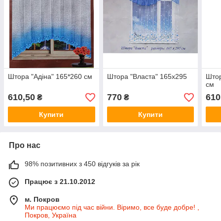
Штора "Адіна" 165*260 см
Штора "Власта" 165х295
Штор
см
610,50
770
610
₴
₴
Купити
Купити
Про нас
98% позитивних з 450 відгуків за рік
Працює з 21.10.2012
м. Покров
Ми працюємо під час війни. Віримо, все буде добре! ,
Покров, Україна