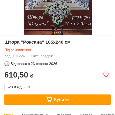
Штора "Роксана" 165х240 см
Під замовлення
Код: 101224
Опт і роздріб
Відправка з
23 серпня 2026
610,50
₴
528 ₴
від 5 шт.
Купити
Опис
Характеристики
Доставка
Оплата
Умови п