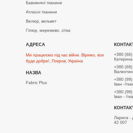
Бавовняні тканини
Атласні тканини
Велюр, вельвет
Гіпюр, мережево, сітка
+380 (66)
Ми працюємо під час війни. Віримо, все
Катерина 
буде добре!, Покров, Україна
+380 (68)
Валентина
+380 (99)
Fabric Plus
Іван -/тк
+380 (98)
Іван - /тк
Лариса - 
42 007