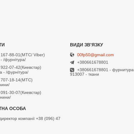
00fp50@gmail.com
 167-88-01
МТС/ Viber
- /фурнітура/
+380661678801
 922-07-42
Киевстар
+380661678801 - фурнитура
 - /фурнітура/
913007 - ткани
 707-18-14
МТС
анини/
 091-30-07
Киевстар
анини/
директор компанії +38 (096) 47