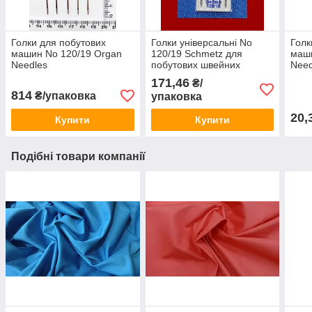
Голки для побутових
Голки універсальні No
Голк
машин No 120/19 Organ
120/19 Schmetz для
маш
Needles
побутових швейних
Need
машин
171,46
₴/
814
₴/упаковка
упаковка
20,
Купити
Купити
Подібні товари компанії