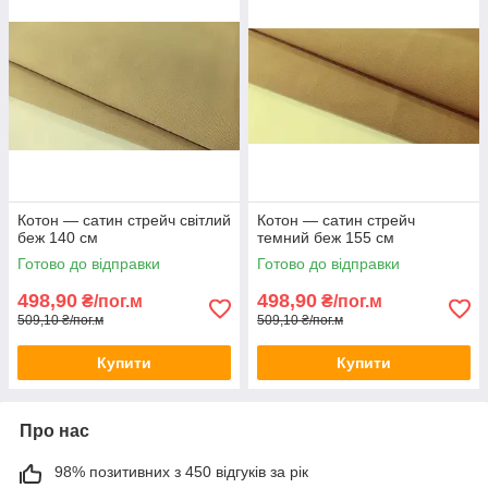
Котон — сатин стрейч світлий
Котон — сатин стрейч
беж 140 см
темний беж 155 см
Готово до відправки
Готово до відправки
498,90
498,90
₴/пог.м
₴/пог.м
509,10 ₴/пог.м
509,10 ₴/пог.м
Купити
Купити
Про нас
98% позитивних з 450 відгуків за рік