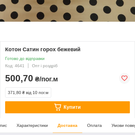
Котон Сатин горох бежевий
Готово до відправки
Код: 4641
Опт і роздріб
500,70
₴/пог.м
371,80 ₴
від 10 пог.м
Купити
пис
Характеристики
Доставка
Оплата
Умови пове