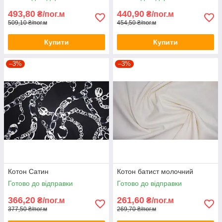
493,80
440,90
₴/пог.м
₴/пог.м
509,10 ₴/пог.м
454,50 ₴/пог.м
Купити
Купити
–3%
–3%
Котон Сатин
Котон батист молочний
Готово до відправки
Готово до відправки
366,20
261,60
₴/пог.м
₴/пог.м
377,50 ₴/пог.м
269,70 ₴/пог.м