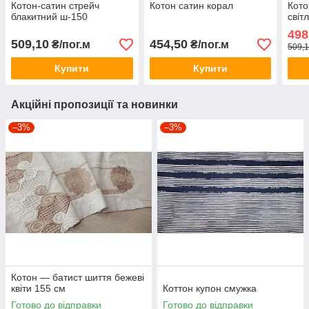
Котон-сатин стрейч
Котон сатин корал
Кото
блакитний ш-150
світ
498
509,10
454,50
₴/пог.м
₴/пог.м
509,1
Купити
Купити
Акційні пропозиції та новинки
–3%
–3%
Котон — батист шиття бежеві
квіти 155 см
Коттон купон смужка
Готово до відправки
Готово до відправки