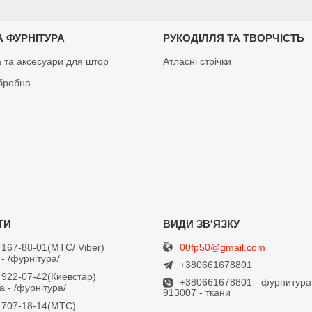
 ФУРНІТУРА
РУКОДІЛЛЯ ТА ТВОРЧІСТЬ
а та аксесуари для штор
Атласні стрічки
бробна
00fp50@gmail.com
 167-88-01
МТС/ Viber
- /фурнітура/
+380661678801
 922-07-42
Киевстар
+380661678801 - фурнитура
 - /фурнітура/
913007 - ткани
 707-18-14
МТС