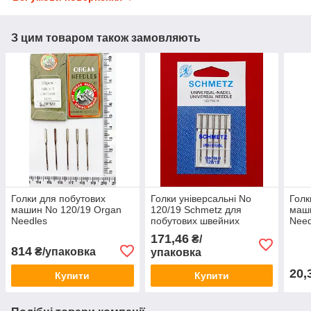
З цим товаром також замовляють
Голки для побутових
Голки універсальні No
Голк
машин No 120/19 Organ
120/19 Schmetz для
маш
Needles
побутових швейних
Need
машин
171,46
₴/
814
₴/упаковка
упаковка
20,
Купити
Купити