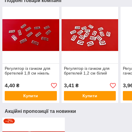
Подібні товари компанії
Регулятор із гачком для
Регулятор із гачком для
Регу
бретелей 1,8 см нікель
бретелей 1,2 см білий
гачк
4,40
3,41
3,9
₴
₴
Купити
Купити
Акційні пропозиції та новинки
–2%