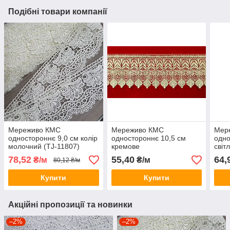
Подібні товари компанії
Мереживо КМС
Мереживо КМС
Мер
одностороннє 9,0 см колір
одностороннє 10,5 см
одно
молочний (TJ-11807)
кремове
світ
78,52
55,40
64,
₴/м
₴/м
80,12 ₴/м
Купити
Купити
Акційні пропозиції та новинки
–2%
–2%