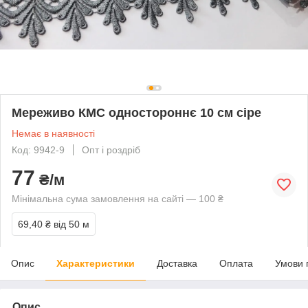
Мереживо КМС одностороннє 10 см сіре
Немає в наявності
Код: 9942-9
Опт і роздріб
77
₴/м
Мінімальна сума замовлення на сайті — 100 ₴
69,40 ₴
від 50 м
Опис
Характеристики
Доставка
Оплата
Умови 
Опис