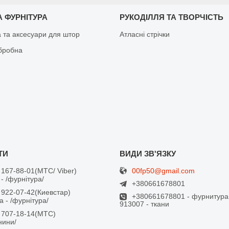
 ФУРНІТУРА
РУКОДІЛЛЯ ТА ТВОРЧІСТЬ
а та аксесуари для штор
Атласні стрічки
бробна
00fp50@gmail.com
 167-88-01
МТС/ Viber
- /фурнітура/
+380661678801
 922-07-42
Киевстар
+380661678801 - фурнитура
 - /фурнітура/
913007 - ткани
 707-18-14
МТС
анини/