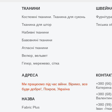
ТКАНИНИ
ШВЕЙНА
Костюмні тканини. Тканина для суконь
Фурнітур
Тканина для штор
Тесьма о
Набивні тканини
Бавовняні тканини
Атласні тканини
Велюр, вельвет
Гіпюр, мережево, сітка
+380 (66)
Ми працюємо під час війни. Віримо, все
Катерина 
буде добре!, Покров, Україна
+380 (68)
Валентина
+380 (99)
Fabric Plus
Іван -/тк