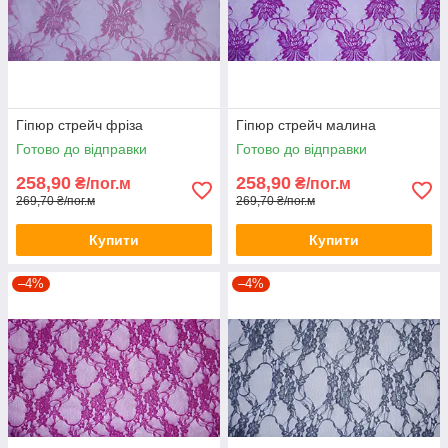
Гіпюр стрейч фріза
Гіпюр стрейч малина
Готово до відправки
Готово до відправки
258,90
258,90
₴/пог.м
₴/пог.м
269,70 ₴/пог.м
269,70 ₴/пог.м
Купити
Купити
–4%
–4%