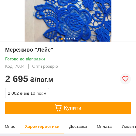
Мереживо "Лейс"
Готово до відправки
Код: 7004
Опт і роздріб
2 695
₴/пог.м
2 002 ₴
від 10 пог.м
Купити
Опис
Характеристики
Доставка
Оплата
Умови 