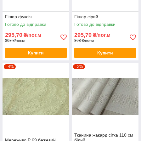
Гіпюр фуксія
Гіпюр сірий
Готово до відправки
Готово до відправки
295,70
295,70
₴/пог.м
₴/пог.м
308 ₴/пог.м
308 ₴/пог.м
Купити
Купити
–4%
–3%
Тканина жакард сітка 110 см
Мереживо Р 69 бежевий
білий