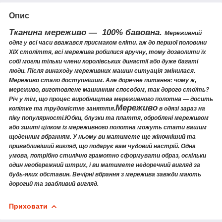
Опис
Тканина мереживо
― 100% бавовна.
Мереживний
одяг у всі часи вважався присмаком еліти. аж до першої половини
XIX століття, всі мережива робилися вручну, тому дозволити їх
собі могли тільки члени королівських династії або дуже багаті
люди. Після винаходу мереживних машин ситуація змінилася.
Мереживо стало доступнішим. Але доречне питання: чому ж,
мереживо, виготовлене машинним способом, так дорого стоїть?
Річ у тім, що процес виробництва мереживного полотна — досить
Мереживо
копітке та трудомістке заняття.
в одязі зараз на
піку популярності.Юбки, блузки та плаття, оброблені мереживом
або зшиті цілком із мереживного полотна можуть стати вашим
щоденним вбранням. У ньому ви матимете ще жіночніший та
привабливіший вигляд, що подарує вам чудовий настрій. Одна
умова, потрібно стилічно грамотно сформувати образ, оскільки
один необережний штрих, і ви матимете недоречний вигляд за
будь-яких обставин. Вечірні вбрання з мережива завжди мають
дорогий та звабливий вигляд.
Приховати