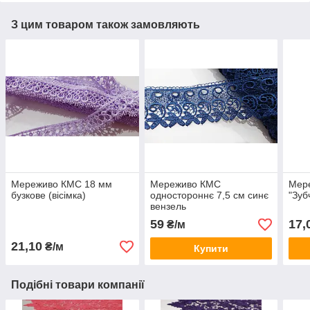
З цим товаром також замовляють
Мереживо КМС 18 мм
Мереживо КМС
Мер
бузкове (вісімка)
одностороннє 7,5 см синє
"Зуб
вензель
59
17,
₴/м
21,10
₴/м
Купити
Подібні товари компанії