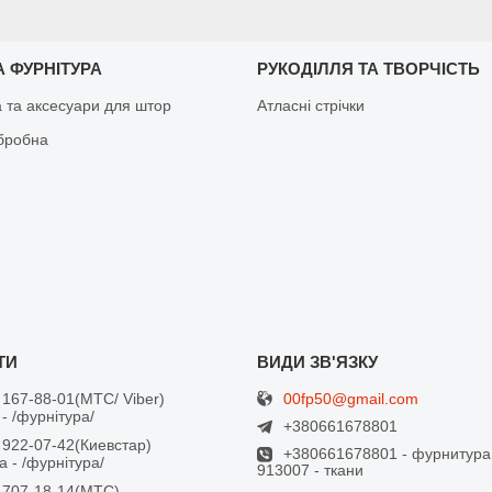
 ФУРНІТУРА
РУКОДІЛЛЯ ТА ТВОРЧІСТЬ
а та аксесуари для штор
Атласні стрічки
бробна
00fp50@gmail.com
 167-88-01
МТС/ Viber
- /фурнітура/
+380661678801
 922-07-42
Киевстар
+380661678801 - фурнитура
 - /фурнітура/
913007 - ткани
 707-18-14
МТС