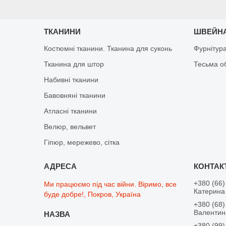
ТКАНИНИ
ШВЕЙНА
Костюмні тканини. Тканина для суконь
Фурнітур
Тканина для штор
Тесьма о
Набивні тканини
Бавовняні тканини
Атласні тканини
Велюр, вельвет
Гіпюр, мережево, сітка
+380 (66)
Ми працюємо під час війни. Віримо, все
Катерина 
буде добре!, Покров, Україна
+380 (68)
Валентина
+380 (99)