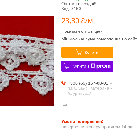
Оптом і в роздріб
Код:
3150
23,80 ₴/м
Показати оптові ціни
Мінімальна сума замовлення на сайт
Купити
Купити з
+380 (66) 167-88-01
Катерина -
МТС/ Viber
/фурнітура/
повернення товару протягом 14 днів