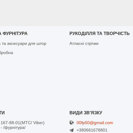
 ФУРНІТУРА
РУКОДІЛЛЯ ТА ТВОРЧІСТЬ
а та аксесуари для штор
Атласні стрічки
бробна
00fp50@gmail.com
 167-88-01
МТС/ Viber
- /фурнітура/
+380661678801