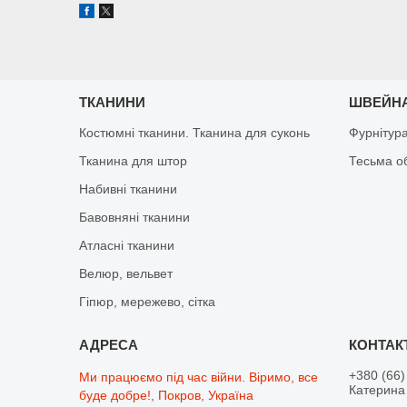
ТКАНИНИ
ШВЕЙНА
Костюмні тканини. Тканина для суконь
Фурнітур
Тканина для штор
Тесьма о
Набивні тканини
Бавовняні тканини
Атласні тканини
Велюр, вельвет
Гіпюр, мережево, сітка
+380 (66)
Ми працюємо під час війни. Віримо, все
Катерина 
буде добре!, Покров, Україна