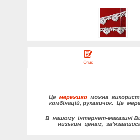
Опис
Це
мереживо
можна використо
комбінацій, рукавичок. Це м
В нашому інтернет-магазині Ви
низьким ценам, зв'язавши