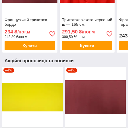
Французький трикотаж
Трикотаж віскоза червоний
Фран
бордо
ш — 165 см.
тера
234
291,50
₴/пог.м
₴/пог.м
243
243,80 ₴/пог.м
300,50 ₴/пог.м
Купити
Купити
Акційні пропозиції та новинки
–4%
–4%