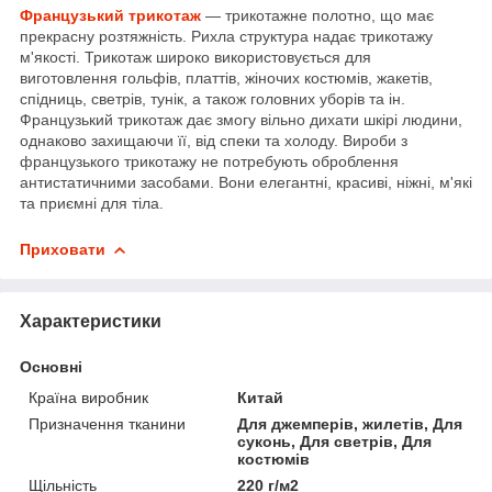
Французький трикотаж
— трикотажне полотно, що має
прекрасну розтяжність. Рихла структура надає трикотажу
м'якості. Трикотаж широко використовується для
виготовлення гольфів, платтів, жіночих костюмів, жакетів,
спідниць, светрів, тунік, а також головних уборів та ін.
Французький трикотаж дає змогу вільно дихати шкірі людини,
однаково захищаючи її, від спеки та холоду. Вироби з
французького трикотажу не потребують оброблення
антистатичними засобами. Вони елегантні, красиві, ніжні, м'які
та приємні для тіла.
Приховати
Характеристики
Основні
Країна виробник
Китай
Призначення тканини
Для джемперів, жилетів, Для
суконь, Для светрів, Для
костюмів
Щільність
220 г/м2