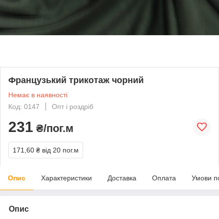
Французький трикотаж чорний
Немає в наявності
Код: 0147
Опт і роздріб
231
₴/пог.м
171,60 ₴
від 20 пог.м
Опис
Характеристики
Доставка
Оплата
Умови п
Опис