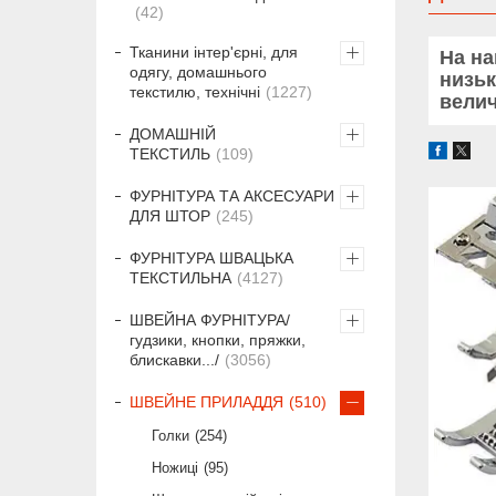
42
Тканини інтер'єрні, для
На на
одягу, домашнього
низьк
текстилю, технічні
1227
велич
ДОМАШНІЙ
ТЕКСТИЛЬ
109
ФУРНІТУРА ТА АКСЕСУАРИ
ДЛЯ ШТОР
245
ФУРНІТУРА ШВАЦЬКА
ТЕКСТИЛЬНА
4127
ШВЕЙНА ФУРНІТУРА/
гудзики, кнопки, пряжки,
блискавки.../
3056
ШВЕЙНЕ ПРИЛАДДЯ
510
Голки
254
Ножиці
95