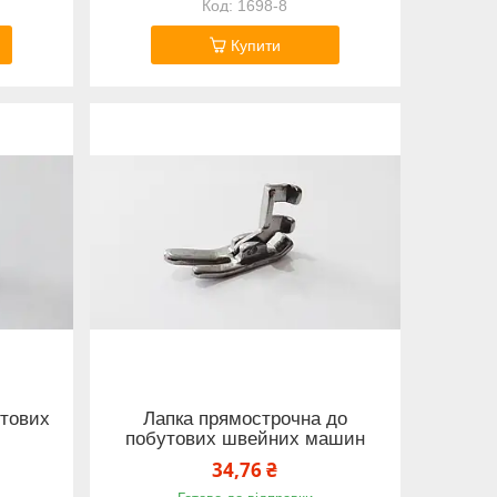
1698-8
Купити
утових
Лапка прямострочна до
побутових швейних машин
34,76 ₴