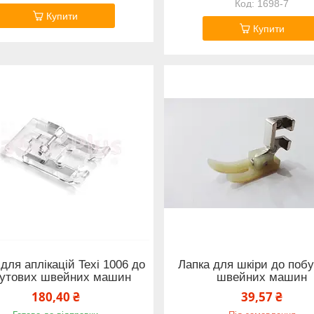
1698-7
Купити
Купити
для аплікацій Texi 1006 до
Лапка для шкіри до поб
утових швейних машин
швейних машин
180,40 ₴
39,57 ₴