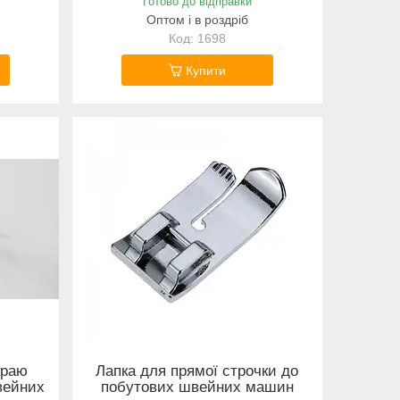
Готово до відправки
Оптом і в роздріб
1698
Купити
краю
Лапка для прямої строчки до
вейних
побутових швейних машин