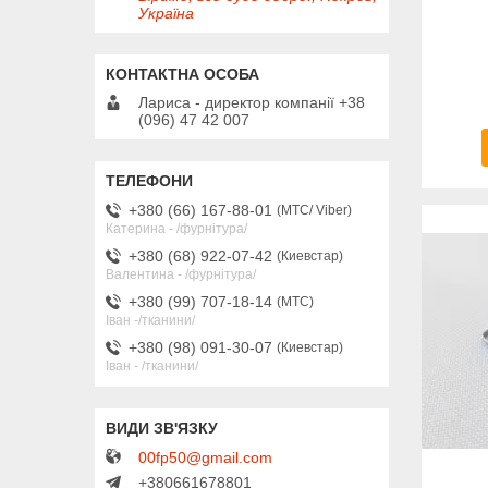
Україна
Лариса - директор компанії +38
(096) 47 42 007
+380 (66) 167-88-01
МТС/ Viber
Катерина - /фурнітура/
+380 (68) 922-07-42
Киевстар
Валентина - /фурнітура/
+380 (99) 707-18-14
МТС
Іван -/тканини/
+380 (98) 091-30-07
Киевстар
Іван - /тканини/
00fp50@gmail.com
+380661678801