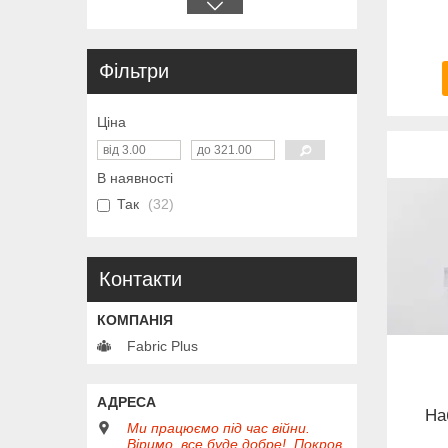
Фільтри
Ціна
В наявності
Так
32
Контакти
Fabric Plus
На
Ми працюємо під час війни.
Віримо, все буде добре!, Покров,